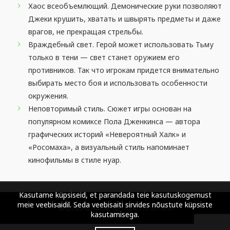
Хаос всеобъемлющий. Демонические руки позволяют
Джеки крушить, хватать и швырять предметы и даже
врагов, не прекращая стрельбы.
Враждебный свет. Герой может использовать Тьму
только в тени — свет станет оружием его
противников. Так что игрокам придется внимательно
выбирать место боя и использовать особенности
окружения.
Неповторимый стиль. Сюжет игры основан на
популярном комиксе Пола Дженкинса — автора
графических историй «Невероятный Халк» и
«Росомаха», а визуальный стиль напоминает
кинофильмы в стиле нуар.
Kasutame küpsiseid, et parandada teie kasutuskogemust
meie veebisaidil. Seda veebisaiti sirvides nõustute küpsiste
© 2026
CDplus
. All rights reserved
kasutamisega.